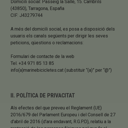
Domicili social: Passeig la Salle, 15. Cambrils
(43850), Tarragona, España
CIF: J43279744
A més del domicili social, es posa a disposició dels
usuaris els canals següents per dirigir les seves
peticions, qüestions o reclamacions:
Formulari de contacte de la web
Tel. +34 971 85 13 85
info(a)marinebicicletes.cat (substituir “(a)” per “@”)
II. POLÍTICA DE PRIVACITAT
Als efectes del que preveu el Reglament (UE)
2016/679 del Parlament Europeu i del Consell de 27
d'abril de 2016 (d'ara endavant, R.G.P.D), relatiu a la