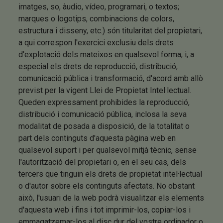
imatges, so, àudio, vídeo, programari, o textos;
marques o logotips, combinacions de colors,
estructura i disseny, etc.) són titularitat del propietari,
a qui correspon l'exercici exclusiu dels drets
d'explotació dels mateixos en qualsevol forma, i, a
especial els drets de reproducció, distribució,
comunicació pública i transformació, d'acord amb allò
previst per la vigent Llei de Propietat Intel·lectual.
Queden expressament prohibides la reproducció,
distribució i comunicació pública, inclosa la seva
modalitat de posada a disposició, de la totalitat o
part dels continguts d'aquesta pàgina web en
qualsevol suport i per qualsevol mitjà tècnic, sense
l'autorització del propietari o, en el seu cas, dels
tercers que tinguin els drets de propietat intel·lectual
o d'autor sobre els continguts afectats. No obstant
això, l'usuari de la web podrà visualitzar els elements
d'aquesta web i fins i tot imprimir-los, copiar-los i
emmagatzemar-los al disc dur del vostre ordinador o