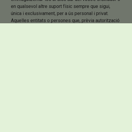
en qualsevol altre suport físic sempre que sigui,
única i exclusivament, per a ús personal i privat.
Aquelles entitats o persones que, prèvia autorització
del titular d'aquesta web, pretenguin establir-hi un
enllaç, hauran de garantir que únicament permet
l'accés a aquesta pàgina o servei però que no fa
reproducció dels seus continguts i serveis.
VI. JURISDICCIÓ I LLEI APLICABLE
La present pàgina web es regirà per la llei espanyola
a exclusió de les seves regles de conflicte de llei.
Sense perjudici dels drets reconeguts als
consumidors en matèria de competència
jurisdiccional pel Reial Decret Legislatiu 1/2007, de
16 de novembre, qualsevol controvèrsia que pogués
derivar-se de la utilització de la Web o dels serveis