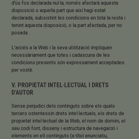
d'ús fos declarada nul·la, només afectarà aquesta
disposició o aquella part que així hagi estat
declarada, subsistint les condicions en tota la resta i
tenint aquesta disposició, o la part afectada, per no
posada .
L'accés a la Web i la seva utilització impliquen
necessàriament que totes i cadascuna de les
condicions presents són expressament acceptades
per vostè.
V. PROPIETAT INTEL·LECTUAL I DRETS
D'AUTOR
Sense perjudici dels continguts sobre els quals
tercers ostentessin drets intel·lectuals, els drets de
propietat intel·lectual de la Web, el nom de domini, el
seu codi font, disseny i estructura de navegació i
elements en ell continguts (a títol enunciatiu,