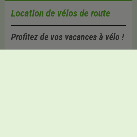
Location de vélos de route
Profitez de vos vacances à vélo !
Avec nos Orbea Orca, vous trouverez le vélo idéal pour profiter de la Costa Daurada. La combinaison parfaite d'un vélo léger avec une absorption et un confort incroyables. Disponible avec Shimano 105 mécanique et 105 Di2.La prise en charge et la livraison des vélos sont soumises aux horaires d'ouverture du magasin où ils sont loués du lundi au samedi matin.Cambrils de 9h30 à 13h30 et de 16h30 à 20h00Tarragone de 10h00 à 13h30 et de 17h00 à 20h00