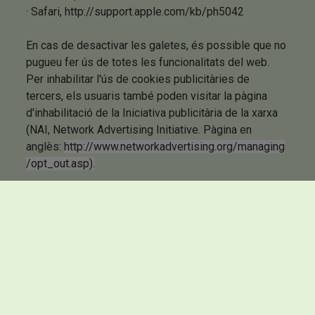
· Safari,
http://support.apple.com/kb/ph5042
En cas de desactivar les galetes, és possible que no
pugueu fer ús de totes les funcionalitats del web.
Per inhabilitar l'ús de cookies publicitàries de
tercers, els usuaris també poden visitar la pàgina
d'inhabilitació de la Iniciativa publicitària de la xarxa
(NAI, Network Advertising Initiative. Pàgina en
anglès:
http://www.networkadvertising.org/managing
/opt_out.asp).
Warning
: include(includes/destinations.php): failed to open
stream: No such file or directory in
/var/www/vhosts/marinebicicletes.cat/public_html/page.p
on line
53
Warning
: include(): Failed opening 'includes/destinations.php'
for inclusion (include_path='.:/opt/alt/php73/usr/share/pear') in