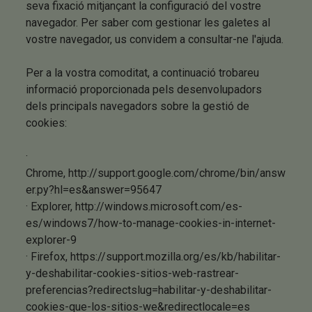
seva fixació mitjançant la configuració del vostre
navegador. Per saber com gestionar les galetes al
vostre navegador, us convidem a consultar-ne l'ajuda.
Per a la vostra comoditat, a continuació trobareu
informació proporcionada pels desenvolupadors
dels principals navegadors sobre la gestió de
cookies:
·
Chrome,
http://support.google.com/chrome/bin/answ
er.py?hl=es&answer=95647
· Explorer,
http://windows.microsoft.com/es-
es/windows7/how-to-manage-cookies-in-internet-
explorer-9
· Firefox,
https://support.mozilla.org/es/kb/habilitar-
y-deshabilitar-cookies-sitios-web-rastrear-
preferencias?redirectslug=habilitar-y-deshabilitar-
cookies-que-los-sitios-we&redirectlocale=es