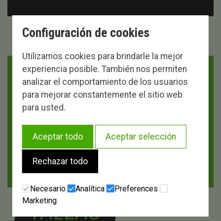
Configuración de cookies
PRECIOS
Utilizamos cookies para brindarle la mejor
experiencia posible. También nos permiten
analizar el comportamiento de los usuarios
para mejorar constantemente el sitio web
DÍAS
1
2
3
4
para usted.
60,00€
108,00€
153,00€
192,0
Aceptar todo
Aceptar selección
* Los accesorios que pasen día de nocturnidad se
Rechazar todo
aplicarán un 25% sobre el precio, en caso de 1 día.
Necesario
Analítica
Preferences
Marketing
TALLAS