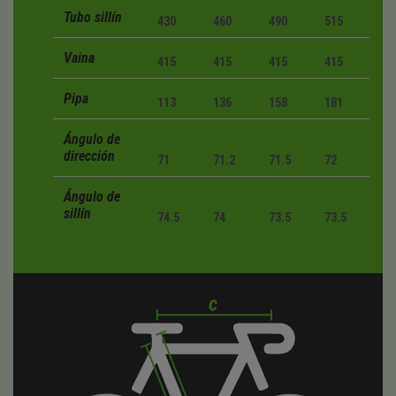
Tubo sillín
430
460
490
515
Vaina
415
415
415
415
Pipa
113
136
158
181
Ángulo de
dirección
71
71.2
71.5
72
Ángulo de
sillín
74.5
74
73.5
73.5